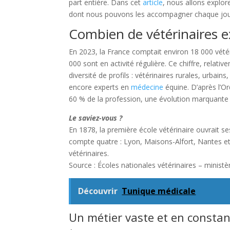
part entière. Dans cet
article
, nous allons explor
dont nous pouvons les accompagner chaque jou
Combien de vétérinaires e
En 2023, la France comptait environ 18 000 vétéri
000 sont en activité régulière. Ce chiffre, rela
diversité de profils : vétérinaires rurales, urbai
encore experts en
médecine
équine. D’après l’Or
60 % de la profession, une évolution marquante
Le saviez-vous ?
En 1878, la première école vétérinaire ouvrait se
compte quatre : Lyon, Maisons-Alfort, Nantes 
vétérinaires.
Source : Écoles nationales vétérinaires – ministèr
Découvrir
Tunique médicale
Un métier vaste et en constan