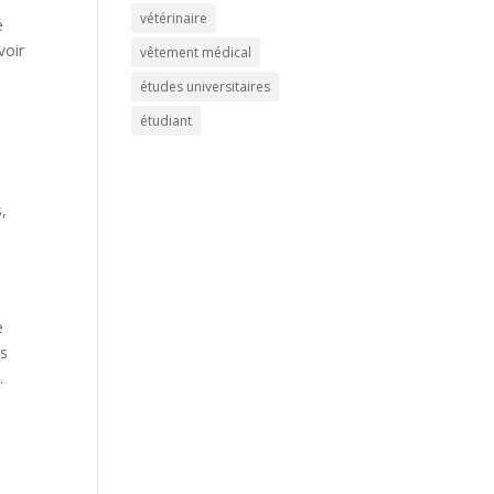
vétérinaire
e
voir
vêtement médical
études universitaires
étudiant
,
e
ns
.