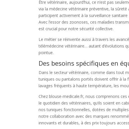
Être vétérinaire, aujourd’hui, ce n’est pas seuleme
via la médecine vétérinaire préventive, la sûreté
participent activement à la surveillance sanitaire
Avec l’essor des zoonoses, ces maladies transmi
est crucial pour notre sécurité collective.
Le métier se réinvente aussi à travers les avancé
télémédecine vétérinaire… autant d’évolutions q
pointue.
Des besoins spécifiques en é
Dans le secteur vétérinaire, comme dans tout mil
tuniques ou pantalons portés doivent offrir à la f
lavages fréquents à haute température, les mouv
Chez blouse-medicale.fr, nous comprenons ces e
le quotidien des vétérinaires, qu’ils soient en ca
nos tuniques fonctionnelles, dotées de multiples 
notre collaboration avec des marques renom
innovants et durables, à des prix toujours access