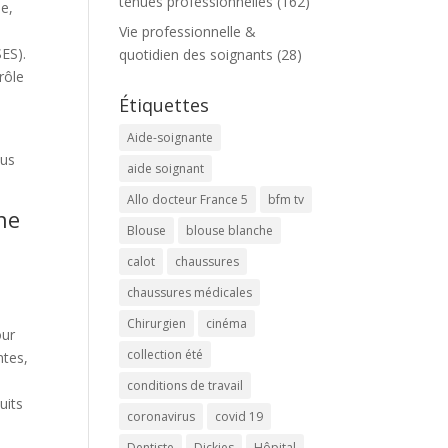
tenues professionnelles
(162)
ue,
Vie professionnelle &
SES).
quotidien des soignants
(28)
rôle
Étiquettes
Aide-soignante
lus
aide soignant
Allo docteur France 5
bfm tv
ne
Blouse
blouse blanche
calot
chaussures
s
chaussures médicales
Chirurgien
cinéma
our
collection été
ntes,
conditions de travail
uits
coronavirus
covid 19
Dentiste
Dickies
Hôpital