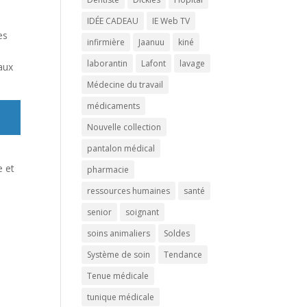
IDÉE CADEAU
IE Web TV
es
infirmière
Jaanuu
kiné
laborantin
Lafont
lavage
maux
Médecine du travail
médicaments
Nouvelle collection
pantalon médical
e et
pharmacie
ressources humaines
santé
senior
soignant
soins animaliers
Soldes
Système de soin
Tendance
Tenue médicale
tunique médicale