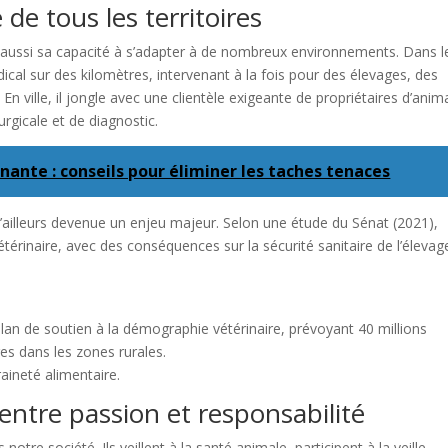
 de tous les territoires
st aussi sa capacité à s’adapter à de nombreux environnements. Dans l
dical sur des kilomètres, intervenant à la fois pour des élevages, des
En ville, il jongle avec une clientèle exigeante de propriétaires d’ani
rgicale et de diagnostic.
nante : conseils pour éliminer les taches tenaces
d’ailleurs devenue un enjeu majeur. Selon une étude du Sénat (2021),
étérinaire, avec des conséquences sur la sécurité sanitaire de l’élevag
 plan de soutien à la démographie vétérinaire, prévoyant 40 millions
res dans les zones rurales.
raineté alimentaire.
ntre passion et responsabilité
otre société. Ils veillent à la santé animale, participent à la veille