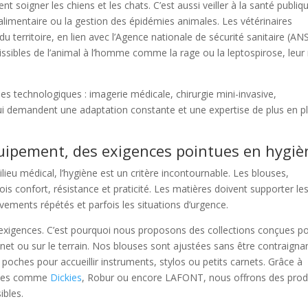
nt soigner les chiens et les chats. C’est aussi veiller à la santé publiq
 alimentaire ou la gestion des épidémies animales. Les vétérinaires
 du territoire, en lien avec l’Agence nationale de sécurité sanitaire (AN
ssibles de l’animal à l’homme comme la rage ou la leptospirose, leur 
es technologiques : imagerie médicale, chirurgie mini-invasive,
ui demandent une adaptation constante et une expertise de plus en p
quipement, des exigences pointues en hygiè
ieu médical, l’hygiène est un critère incontournable. Les blouses,
ois confort, résistance et praticité. Les matières doivent supporter le
ements répétés et parfois les situations d’urgence.
xigences. C’est pourquoi nous proposons des collections conçues p
binet ou sur le terrain. Nos blouses sont ajustées sans être contraigna
poches pour accueillir instruments, stylos ou petits carnets. Grâce à
mées comme
Dickies
, Robur ou encore LAFONT, nous offrons des prod
ibles.