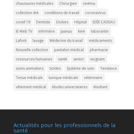
chaussures médicales
Chirurgien
cinéma
collection été
conditions de travail
coronavirus
covid 19
Dentiste
Dickies
Hôpital
IDÉE CADEAU
IE Web TV
infirmière
Jaanuu
kiné
laborantin
Lafont
lavage
Médecine du travail
médicaments
Nouvelle collection
pantalon médical
pharmacie
ressources humaines
santé
senior
soignant
soins animaliers
Soldes
Système de soin
Tendance
Tenue médicale
tunique médicale
vétérinaire
vêtement médical
études universitaires
étudiant
Actualités pour les professionnels de la
santé