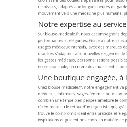
choisissent des couleurs apaisantes pour rassure
respirants, adaptés aux longues heures de gard
mouvement vers une médecine plus humaine, pl
Notre expertise au service
Sur blouse-medicale.fr, nous accompagnons depu
performantes et élégantes. Grâce à notre sélec
usages médicaux intensifs, avec des marques 
modèles s’adaptent aux nouvelles exigences de 
les gestes médicaux, personnalisations possibl
écoresponsable, un critère devenu essentiel po
Une boutique engagée, à l
Chez blouse-medicale.fr, notre engagement va p
médecins, infirmiers, sages-femmes pour compren
combien une tenue bien pensée améliore le confo
récemment eu le retour d’un urgentiste qui, grâ
trouvé le compromis idéal entre praticité et él
inspirations et guident nos choix en matière de p