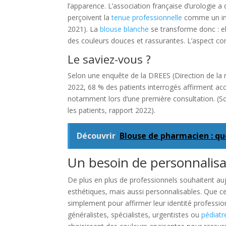
l’apparence. L’association française d’urologie 
perçoivent la
tenue professionnelle
comme un ind
2021). La
blouse blanche
se transforme donc : el
des couleurs douces et rassurantes. L’aspect conf
Le saviez-vous ?
Selon une enquête de la DREES (Direction de la re
2022, 68 % des patients interrogés affirment ac
notamment lors d’une première consultation. (So
les patients, rapport 2022).
Découvrir
Blouse de pharmacien : que
Un besoin de personnalisat
De plus en plus de professionnels souhaitent aujo
esthétiques, mais aussi personnalisables. Que c
simplement pour affirmer leur identité professi
généralistes, spécialistes, urgentistes ou
pédiatr