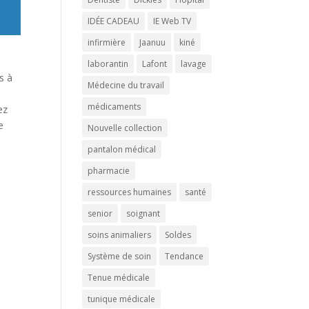
IDÉE CADEAU
IE Web TV
infirmière
Jaanuu
kiné
laborantin
Lafont
lavage
s à
Médecine du travail
médicaments
ez
e
Nouvelle collection
pantalon médical
pharmacie
ressources humaines
santé
senior
soignant
soins animaliers
Soldes
Système de soin
Tendance
Tenue médicale
tunique médicale