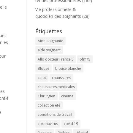
tenues professionnelles
(162)
e le
Vie professionnelle &
quotidien des soignants
(28)
Étiquettes
nues
Aide-soignante
r les
aide soignant
our
Allo docteur France 5
bfm tv
Blouse
blouse blanche
calot
chaussures
chaussures médicales
des
Chirurgien
cinéma
onfié
collection été
n
conditions de travail
coronavirus
covid 19
Dentiste
Dickies
Hôpital