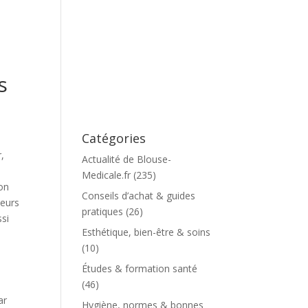
s
Catégories
,
Actualité de Blouse-
Medicale.fr
(235)
ion
Conseils d’achat & guides
leurs
pratiques
(26)
ssi
Esthétique, bien-être & soins
(10)
Études & formation santé
(46)
ar
Hygiène, normes & bonnes