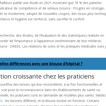
a d’ailleurs publié une étude en 2021 montrant que 76 % des patients
icateur de compétence et de sérieux (source : Progrès en Urologie,
le se modernise, adopte de nouvelles coupes, des tissus plus techni
iance et hygiène est renforcé, sans sacrifier le confort.
cherche, des études, de l’évaluation et des statistiques) réalisée en
corder de l’importance à l’apparence vestimentaire de leur médecin,
urce : DREES, Les relations de soins et les pratiques médicales vues 
lles différences avec une blouse d’hôpital ?
ion croissante chez les praticiens
urd’hui des tenues qui leur ressemblent, à la fois fonctionnelles et
e soit pour la reconnaissance dans les établissements de santé ou
onnelle, les praticiens sont en demande de modèles plus variés. Médec
es
: les besoins diffèrent, et la blouse évolue en fonction. Certains