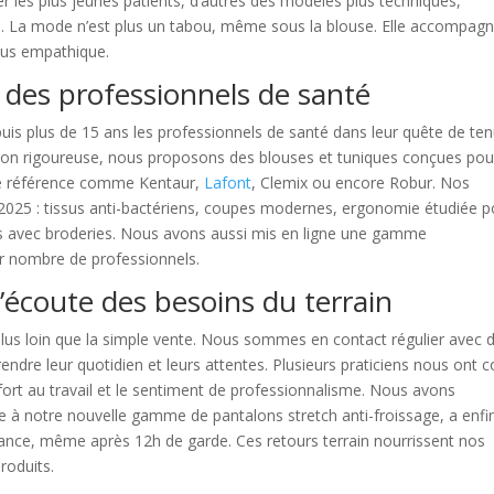
r les plus jeunes patients, d’autres des modèles plus techniques,
e. La mode n’est plus un tabou, même sous la blouse. Elle accompagn
us empathique.
 des professionnels de santé
is plus de 15 ans les professionnels de santé dans leur quête de te
tion rigoureuse, nous proposons des blouses et tuniques conçues pou
de référence comme Kentaur,
Lafont
, Clemix ou encore Robur. Nos
2025 : tissus anti-bactériens, coupes modernes, ergonomie étudiée p
es avec broderies. Nous avons aussi mis en ligne une gamme
ur nombre de professionnels.
’écoute des besoins du terrain
lus loin que la simple vente. Nous sommes en contact régulier avec 
dre leur quotidien et leurs attentes. Plusieurs praticiens nous ont c
rt au travail et le sentiment de professionnalisme. Nous avons
ce à notre nouvelle gamme de pantalons stretch anti-froissage, a enfi
égance, même après 12h de garde. Ces retours terrain nourrissent nos
roduits.