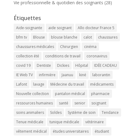
Vie professionnelle & quotidien des soignants
(28)
Étiquettes
Aide-soignante
aide soignant
Allo docteur France 5
bfm tv
Blouse
blouse blanche
calot
chaussures
chaussures médicales
Chirurgien
cinéma
collection été
conditions de travail
coronavirus
covid 19
Dentiste
Dickies
Hôpital
IDÉE CADEAU
IE Web TV
infirmière
Jaanuu
kiné
laborantin
Lafont
lavage
Médecine du travail
médicaments
Nouvelle collection
pantalon médical
pharmacie
ressources humaines
santé
senior
soignant
soins animaliers
Soldes
Système de soin
Tendance
Tenue médicale
tunique médicale
vétérinaire
vêtement médical
études universitaires
étudiant