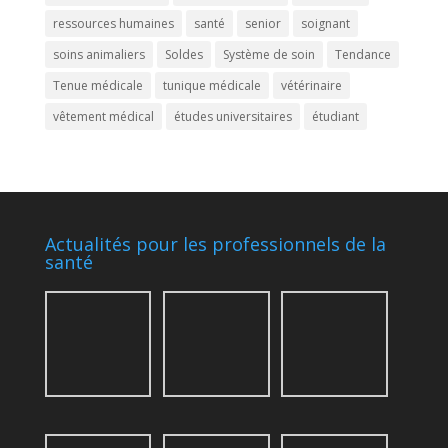
ressources humaines
santé
senior
soignant
soins animaliers
Soldes
Système de soin
Tendance
Tenue médicale
tunique médicale
vétérinaire
vêtement médical
études universitaires
étudiant
Actualités pour les professionnels de la
santé