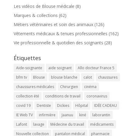
Les vidéos de Blouse médicale
(8)
Marques & collections
(62)
Métiers vétérinaires et soin des animaux
(126)
Vêtements médicaux & tenues professionnelles
(162)
Vie professionnelle & quotidien des soignants
(28)
Étiquettes
Aide-soignante
aide soignant
Allo docteur France 5
bfm tv
Blouse
blouse blanche
calot
chaussures
chaussures médicales
Chirurgien
cinéma
collection été
conditions de travail
coronavirus
covid 19
Dentiste
Dickies
Hôpital
IDÉE CADEAU
IE Web TV
infirmière
Jaanuu
kiné
laborantin
Lafont
lavage
Médecine du travail
médicaments
Nouvelle collection
pantalon médical
pharmacie