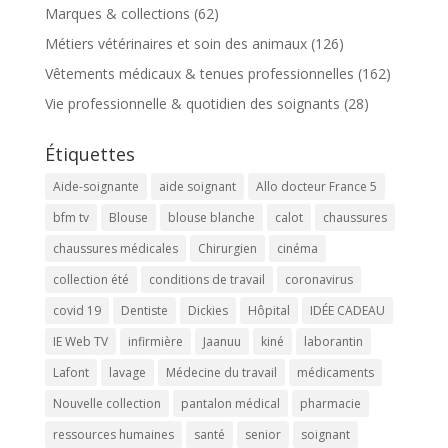
Marques & collections
(62)
Métiers vétérinaires et soin des animaux
(126)
Vêtements médicaux & tenues professionnelles
(162)
Vie professionnelle & quotidien des soignants
(28)
Étiquettes
Aide-soignante
aide soignant
Allo docteur France 5
bfm tv
Blouse
blouse blanche
calot
chaussures
chaussures médicales
Chirurgien
cinéma
collection été
conditions de travail
coronavirus
covid 19
Dentiste
Dickies
Hôpital
IDÉE CADEAU
IE Web TV
infirmière
Jaanuu
kiné
laborantin
Lafont
lavage
Médecine du travail
médicaments
Nouvelle collection
pantalon médical
pharmacie
ressources humaines
santé
senior
soignant