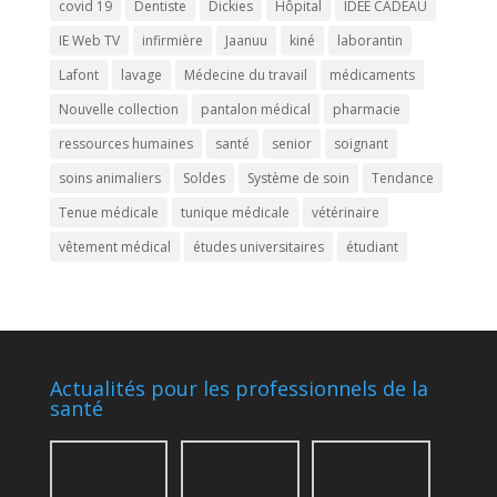
covid 19
Dentiste
Dickies
Hôpital
IDÉE CADEAU
IE Web TV
infirmière
Jaanuu
kiné
laborantin
Lafont
lavage
Médecine du travail
médicaments
Nouvelle collection
pantalon médical
pharmacie
ressources humaines
santé
senior
soignant
soins animaliers
Soldes
Système de soin
Tendance
Tenue médicale
tunique médicale
vétérinaire
vêtement médical
études universitaires
étudiant
Actualités pour les professionnels de la
santé