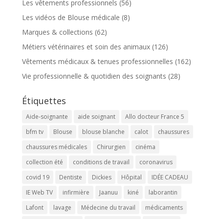
Les vêtements professionnels
(56)
Les vidéos de Blouse médicale
(8)
Marques & collections
(62)
Métiers vétérinaires et soin des animaux
(126)
Vêtements médicaux & tenues professionnelles
(162)
Vie professionnelle & quotidien des soignants
(28)
Étiquettes
Aide-soignante
aide soignant
Allo docteur France 5
bfm tv
Blouse
blouse blanche
calot
chaussures
chaussures médicales
Chirurgien
cinéma
collection été
conditions de travail
coronavirus
covid 19
Dentiste
Dickies
Hôpital
IDÉE CADEAU
IE Web TV
infirmière
Jaanuu
kiné
laborantin
Lafont
lavage
Médecine du travail
médicaments