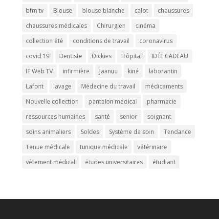
bfm tv
Blouse
blouse blanche
calot
chaussures
chaussures médicales
Chirurgien
cinéma
collection été
conditions de travail
coronavirus
covid 19
Dentiste
Dickies
Hôpital
IDÉE CADEAU
IE Web TV
infirmière
Jaanuu
kiné
laborantin
Lafont
lavage
Médecine du travail
médicaments
Nouvelle collection
pantalon médical
pharmacie
ressources humaines
santé
senior
soignant
soins animaliers
Soldes
Système de soin
Tendance
Tenue médicale
tunique médicale
vétérinaire
vêtement médical
études universitaires
étudiant