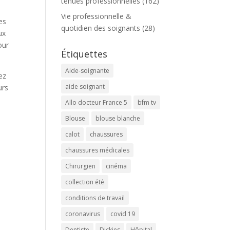
tenues professionnelles
(162)
Vie professionnelle &
es
quotidien des soignants
(28)
ux
our
Étiquettes
Aide-soignante
ez
aide soignant
urs
Allo docteur France 5
bfm tv
Blouse
blouse blanche
calot
chaussures
chaussures médicales
Chirurgien
cinéma
collection été
conditions de travail
coronavirus
covid 19
Dentiste
Dickies
Hôpital