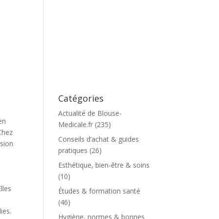
Catégories
Actualité de Blouse-
en
Medicale.fr
(235)
 Chez
Conseils d’achat & guides
ssion
pratiques
(26)
Esthétique, bien-être & soins
(10)
lles
Études & formation santé
(46)
ies.
Hygiène, normes & bonnes