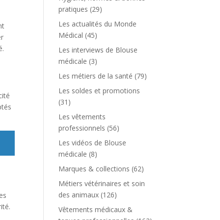
pratiques
(29)
Les actualités du Monde
nt
Médical
(45)
er
é.
Les interviews de Blouse
médicale
(3)
Les métiers de la santé
(79)
Les soldes et promotions
cité
(31)
ptés
Les vêtements
professionnels
(56)
Les vidéos de Blouse
médicale
(8)
Marques & collections
(62)
Métiers vétérinaires et soin
des animaux
(126)
es
ité.
Vêtements médicaux &