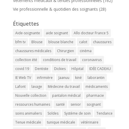
Vêtements médicaux & tenues professionnelles
(162)
Vie professionnelle & quotidien des soignants
(28)
Étiquettes
Aide-soignante
aide soignant
Allo docteur France 5
bfm tv
Blouse
blouse blanche
calot
chaussures
chaussures médicales
Chirurgien
cinéma
collection été
conditions de travail
coronavirus
covid 19
Dentiste
Dickies
Hôpital
IDÉE CADEAU
IE Web TV
infirmière
Jaanuu
kiné
laborantin
Lafont
lavage
Médecine du travail
médicaments
Nouvelle collection
pantalon médical
pharmacie
ressources humaines
santé
senior
soignant
soins animaliers
Soldes
Système de soin
Tendance
Tenue médicale
tunique médicale
vétérinaire