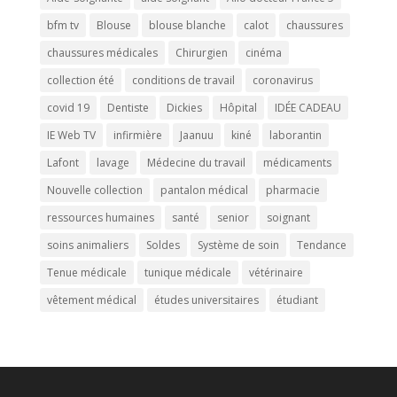
bfm tv
Blouse
blouse blanche
calot
chaussures
chaussures médicales
Chirurgien
cinéma
collection été
conditions de travail
coronavirus
covid 19
Dentiste
Dickies
Hôpital
IDÉE CADEAU
IE Web TV
infirmière
Jaanuu
kiné
laborantin
Lafont
lavage
Médecine du travail
médicaments
Nouvelle collection
pantalon médical
pharmacie
ressources humaines
santé
senior
soignant
soins animaliers
Soldes
Système de soin
Tendance
Tenue médicale
tunique médicale
vétérinaire
vêtement médical
études universitaires
étudiant