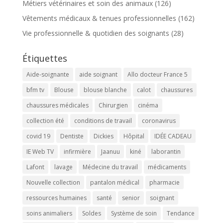
Métiers vétérinaires et soin des animaux
(126)
Vêtements médicaux & tenues professionnelles
(162)
Vie professionnelle & quotidien des soignants
(28)
Étiquettes
Aide-soignante
aide soignant
Allo docteur France 5
bfm tv
Blouse
blouse blanche
calot
chaussures
chaussures médicales
Chirurgien
cinéma
collection été
conditions de travail
coronavirus
covid 19
Dentiste
Dickies
Hôpital
IDÉE CADEAU
IE Web TV
infirmière
Jaanuu
kiné
laborantin
Lafont
lavage
Médecine du travail
médicaments
Nouvelle collection
pantalon médical
pharmacie
ressources humaines
santé
senior
soignant
soins animaliers
Soldes
Système de soin
Tendance