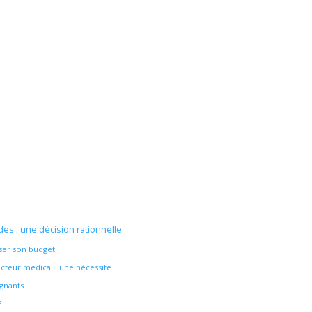
es : une décision rationnelle
iser son budget
teur médical : une nécessité
ignants
?