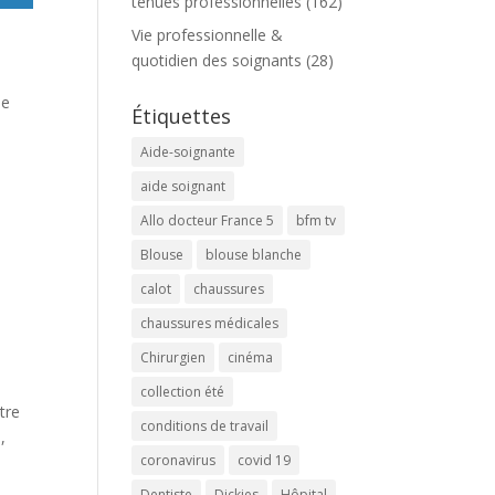
tenues professionnelles
(162)
Vie professionnelle &
quotidien des soignants
(28)
de
Étiquettes
Aide-soignante
aide soignant
Allo docteur France 5
bfm tv
Blouse
blouse blanche
calot
chaussures
chaussures médicales
Chirurgien
cinéma
collection été
tre
conditions de travail
,
coronavirus
covid 19
Dentiste
Dickies
Hôpital