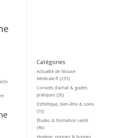
ne
Catégories
Actualité de Blouse-
Medicale.fr
(235)
acte
Conseils d’achat & guides
pratiques
(26)
re
Esthétique, bien-être & soins
(10)
ne
Études & formation santé
(46)
Hygiène, normes & bonnes