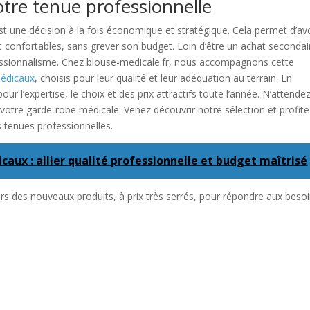
otre tenue professionnelle
t une décision à la fois économique et stratégique. Cela permet d’av
 confortables, sans grever son budget. Loin d’être un achat secondai
essionnalisme. Chez blouse-medicale.fr, nous accompagnons cette
édicaux
, choisis pour leur qualité et leur adéquation au terrain. En
ur l’expertise, le choix et des prix attractifs toute l’année. N’attende
 votre garde-robe médicale. Venez découvrir notre sélection et profit
s tenues professionnelles.
aux : allier qualité professionnelle et budget maîtrisé
ours des nouveaux produits, à prix très serrés, pour répondre aux beso