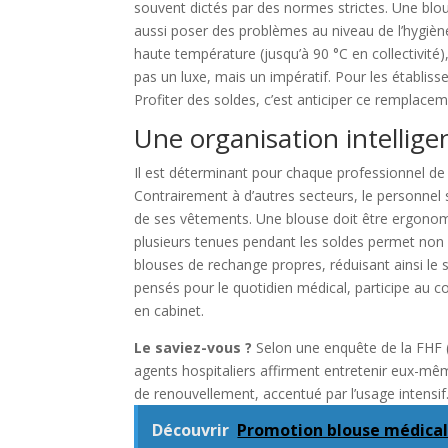
souvent dictés par des normes strictes. Une blo
aussi poser des problèmes au niveau de l’hygièn
haute température (jusqu’à 90 °C en collectivité)
pas un luxe, mais un impératif. Pour les établis
Profiter des soldes, c’est anticiper ce remplace
Une organisation intellige
Il est déterminant pour chaque professionnel de
Contrairement à d’autres secteurs, le personnel s
de ses vêtements. Une blouse doit être ergonomi
plusieurs tenues pendant les soldes permet non
blouses de rechange propres, réduisant ainsi le s
pensés pour le quotidien médical, participe au c
en cabinet.
Le saviez-vous ?
Selon une enquête de la FHF (
agents hospitaliers affirment entretenir eux-mê
de renouvellement, accentué par l’usage intensif
Découvrir
Promotion blouse médica