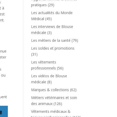
s
pratiques
(29)
t à
Les actualités du Monde
est
Médical
(45)
nt.
Les interviews de Blouse
médicale
(3)
Les métiers de la santé
(79)
Les soldes et promotions
enue
(31)
eter
Les vêtements
professionnels
(56)
s
e ou
Les vidéos de Blouse
médicale
(8)
Marques & collections
(62)
quent
Métiers vétérinaires et soin
des animaux
(126)
Vêtements médicaux &
8