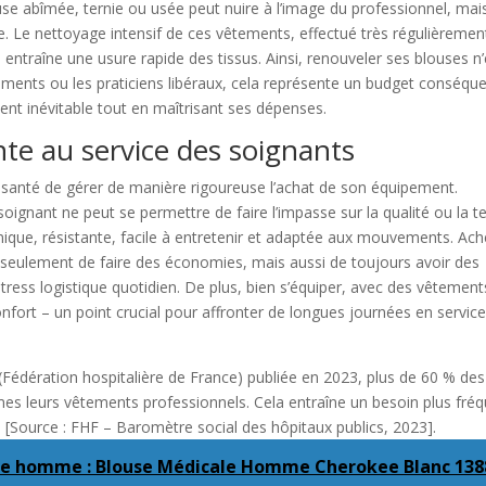
use abîmée, ternie ou usée peut nuire à l’image du professionnel, mai
e. Le nettoyage intensif de ces vêtements, effectué très régulièremen
, entraîne une usure rapide des tissus. Ainsi, renouveler ses blouses n’
sements ou les praticiens libéraux, cela représente un budget conséque
ment inévitable tout en maîtrisant ses dépenses.
nte au service des soignants
 santé de gérer de manière rigoureuse l’achat de son équipement.
oignant ne peut se permettre de faire l’impasse sur la qualité ou la t
que, résistante, facile à entretenir et adaptée aux mouvements. Ach
 seulement de faire des économies, mais aussi de toujours avoir des
tress logistique quotidien. De plus, bien s’équiper, avec des vêtement
onfort – un point crucial pour affronter de longues journées en servic
Fédération hospitalière de France) publiée en 2023, plus de 60 % des
mes leurs vêtements professionnels. Cela entraîne un besoin plus fré
. [Source : FHF – Baromètre social des hôpitaux publics, 2023].
le homme : Blouse Médicale Homme Cherokee Blanc 138