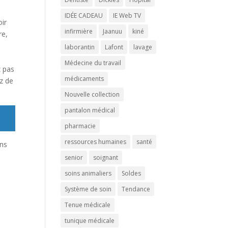
IDÉE CADEAU
IE Web TV
oir
infirmière
Jaanuu
kiné
re,
laborantin
Lafont
lavage
Médecine du travail
z pas
médicaments
ez de
Nouvelle collection
pantalon médical
pharmacie
ressources humaines
santé
ins
senior
soignant
soins animaliers
Soldes
Système de soin
Tendance
Tenue médicale
tunique médicale