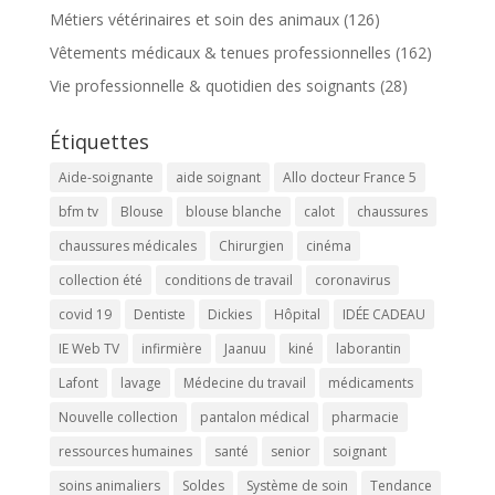
Métiers vétérinaires et soin des animaux
(126)
Vêtements médicaux & tenues professionnelles
(162)
Vie professionnelle & quotidien des soignants
(28)
Étiquettes
Aide-soignante
aide soignant
Allo docteur France 5
bfm tv
Blouse
blouse blanche
calot
chaussures
chaussures médicales
Chirurgien
cinéma
collection été
conditions de travail
coronavirus
covid 19
Dentiste
Dickies
Hôpital
IDÉE CADEAU
IE Web TV
infirmière
Jaanuu
kiné
laborantin
Lafont
lavage
Médecine du travail
médicaments
Nouvelle collection
pantalon médical
pharmacie
ressources humaines
santé
senior
soignant
soins animaliers
Soldes
Système de soin
Tendance