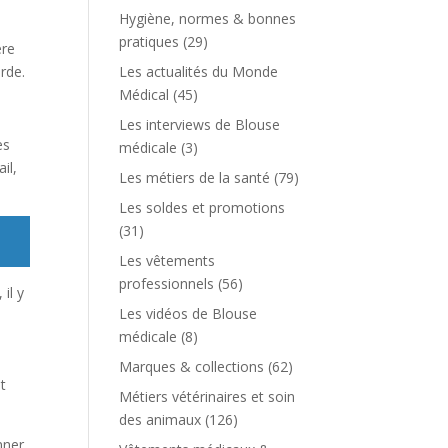
Hygiène, normes & bonnes
pratiques
(29)
ère
Les actualités du Monde
rde.
Médical
(45)
Les interviews de Blouse
es
médicale
(3)
il,
Les métiers de la santé
(79)
Les soldes et promotions
(31)
Les vêtements
professionnels
(56)
il y
Les vidéos de Blouse
médicale
(8)
Marques & collections
(62)
et
Métiers vétérinaires et soin
des animaux
(126)
nner