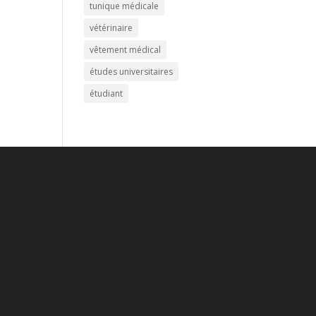
tunique médicale
vétérinaire
vêtement médical
études universitaires
étudiant