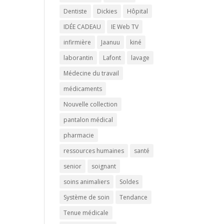
Dentiste
Dickies
Hôpital
IDÉE CADEAU
IE Web TV
infirmière
Jaanuu
kiné
laborantin
Lafont
lavage
Médecine du travail
médicaments
Nouvelle collection
pantalon médical
pharmacie
ressources humaines
santé
senior
soignant
soins animaliers
Soldes
Système de soin
Tendance
Tenue médicale