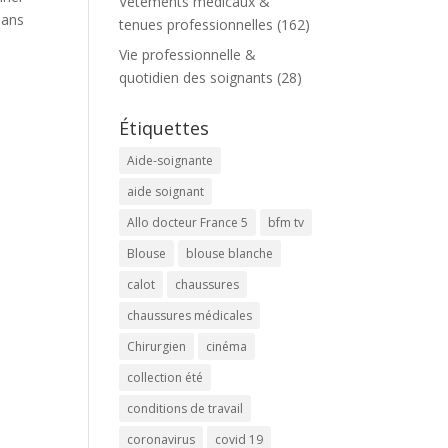
Vêtements médicaux &
dans
tenues professionnelles
(162)
Vie professionnelle &
quotidien des soignants
(28)
Étiquettes
Aide-soignante
aide soignant
Allo docteur France 5
bfm tv
Blouse
blouse blanche
calot
chaussures
chaussures médicales
Chirurgien
cinéma
collection été
conditions de travail
coronavirus
covid 19