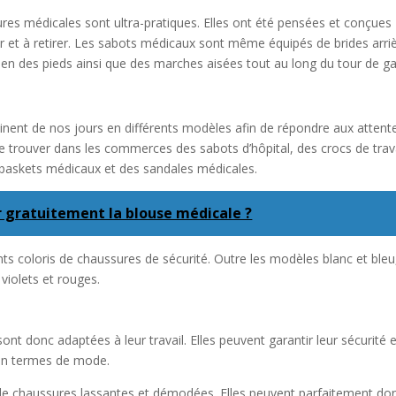
ssures médicales sont ultra-pratiques. Elles ont été pensées et conçues
ler et à retirer. Les sabots médicaux sont même équipés de brides arri
en des pieds ainsi que des marches aisées tout au long du tour de ga
linent de nos jours en différents modèles afin de répondre aux attent
 de trouver dans les commerces des sabots d’hôpital, des crocs de trava
 baskets médicaux et des sandales médicales.
ir gratuitement la blouse médicale ?
nts coloris de chaussures de sécurité. Outre les modèles blanc et bleu, 
 violets et rouges.
nt donc adaptées à leur travail. Elles peuvent garantir leur sécurité 
 en termes de mode.
s de chaussures lassantes et démodées. Elles peuvent parfaitement do