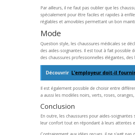
Par ailleurs, il ne faut pas oublier que les chau
spécialement pour être faciles et rapides à enfi
réglables et amovibles permettant un bon mainti
Mode
Question style, les chaussures médicales se déc
des aides-soignantes. Il est tout à fait possible
des chaussures professionnelles élégantes, des
Découvrir
L’employeur doit-il fourn
Il est également possible de choisir entre différe
a aussi les modèles noirs, verts, roses, oranges,
Conclusion
En outre, les chaussures pour aides-soignantes so
leur confort tout en répondant à leurs attentes
Contrairement aux idées reçues, il ne s’agit pa