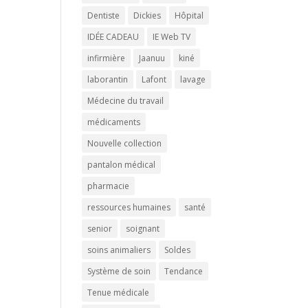
Dentiste
Dickies
Hôpital
IDÉE CADEAU
IE Web TV
infirmière
Jaanuu
kiné
laborantin
Lafont
lavage
Médecine du travail
médicaments
Nouvelle collection
pantalon médical
pharmacie
ressources humaines
santé
senior
soignant
soins animaliers
Soldes
Système de soin
Tendance
Tenue médicale