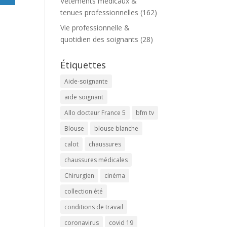
Vêtements médicaux &
tenues professionnelles
(162)
Vie professionnelle &
quotidien des soignants
(28)
Étiquettes
Aide-soignante
aide soignant
Allo docteur France 5
bfm tv
Blouse
blouse blanche
calot
chaussures
chaussures médicales
Chirurgien
cinéma
collection été
conditions de travail
coronavirus
covid 19