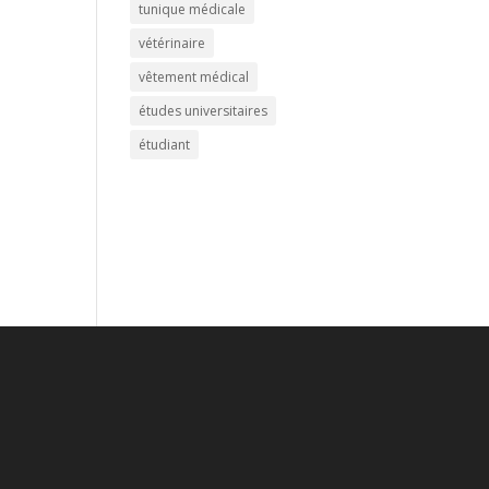
tunique médicale
vétérinaire
vêtement médical
études universitaires
étudiant