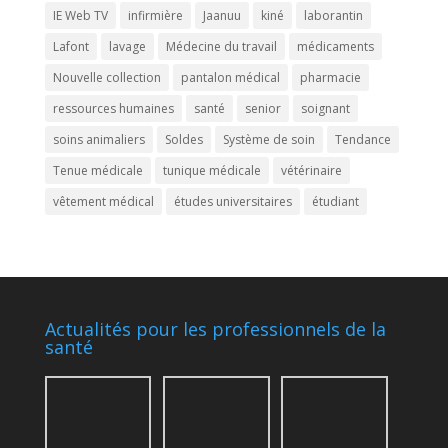
IE Web TV
infirmière
Jaanuu
kiné
laborantin
Lafont
lavage
Médecine du travail
médicaments
Nouvelle collection
pantalon médical
pharmacie
ressources humaines
santé
senior
soignant
soins animaliers
Soldes
Système de soin
Tendance
Tenue médicale
tunique médicale
vétérinaire
vêtement médical
études universitaires
étudiant
Actualités pour les professionnels de la
santé