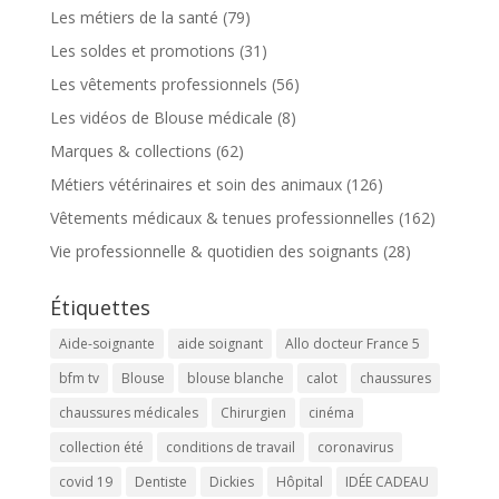
Les métiers de la santé
(79)
Les soldes et promotions
(31)
Les vêtements professionnels
(56)
Les vidéos de Blouse médicale
(8)
Marques & collections
(62)
Métiers vétérinaires et soin des animaux
(126)
Vêtements médicaux & tenues professionnelles
(162)
Vie professionnelle & quotidien des soignants
(28)
Étiquettes
Aide-soignante
aide soignant
Allo docteur France 5
bfm tv
Blouse
blouse blanche
calot
chaussures
chaussures médicales
Chirurgien
cinéma
collection été
conditions de travail
coronavirus
covid 19
Dentiste
Dickies
Hôpital
IDÉE CADEAU