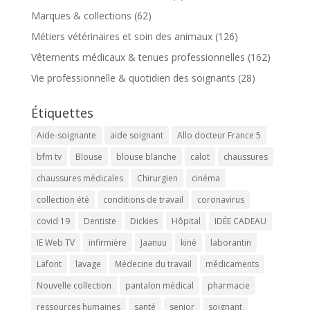
Marques & collections
(62)
Métiers vétérinaires et soin des animaux
(126)
Vêtements médicaux & tenues professionnelles
(162)
Vie professionnelle & quotidien des soignants
(28)
Étiquettes
Aide-soignante
aide soignant
Allo docteur France 5
bfm tv
Blouse
blouse blanche
calot
chaussures
chaussures médicales
Chirurgien
cinéma
collection été
conditions de travail
coronavirus
covid 19
Dentiste
Dickies
Hôpital
IDÉE CADEAU
IE Web TV
infirmière
Jaanuu
kiné
laborantin
Lafont
lavage
Médecine du travail
médicaments
Nouvelle collection
pantalon médical
pharmacie
ressources humaines
santé
senior
soignant