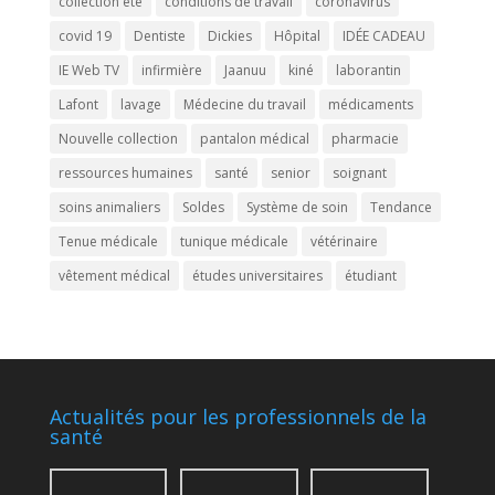
collection été
conditions de travail
coronavirus
covid 19
Dentiste
Dickies
Hôpital
IDÉE CADEAU
IE Web TV
infirmière
Jaanuu
kiné
laborantin
Lafont
lavage
Médecine du travail
médicaments
Nouvelle collection
pantalon médical
pharmacie
ressources humaines
santé
senior
soignant
soins animaliers
Soldes
Système de soin
Tendance
Tenue médicale
tunique médicale
vétérinaire
vêtement médical
études universitaires
étudiant
Actualités pour les professionnels de la
santé