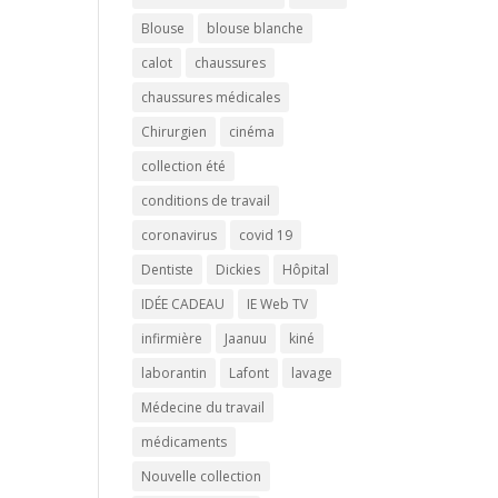
Blouse
blouse blanche
calot
chaussures
chaussures médicales
Chirurgien
cinéma
collection été
conditions de travail
coronavirus
covid 19
Dentiste
Dickies
Hôpital
IDÉE CADEAU
IE Web TV
infirmière
Jaanuu
kiné
laborantin
Lafont
lavage
Médecine du travail
médicaments
Nouvelle collection