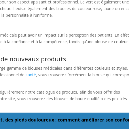
 pour son aspect apaisant et professionnel. Le vert est également un
aîcheur. Il existe également des blouses de couleur rose, jaune ou enc
 la personnalité à l’uniforme.
médicale peut avoir un impact sur la perception des patients. En effet
e à la confiance et à la compétence, tandis qu’une blouse de couleur
.
c de nouveaux produits
rge gamme de blouses médicales dans différentes couleurs et styles
rofessionnel de
santé
, vous trouverez forcément la blouse qui corresp
gulièrement notre catalogue de produits, afin de vous offrir des
tre site, vous trouverez des blouses de haute qualité à des prix très
nt, des pieds douloureux : comment améliorer son confo