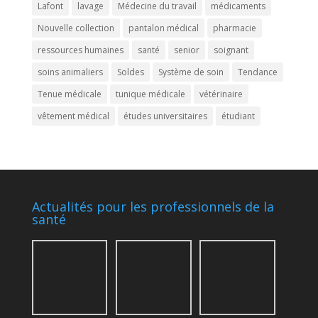
Lafont
lavage
Médecine du travail
médicaments
Nouvelle collection
pantalon médical
pharmacie
ressources humaines
santé
senior
soignant
soins animaliers
Soldes
Système de soin
Tendance
Tenue médicale
tunique médicale
vétérinaire
vêtement médical
études universitaires
étudiant
Actualités pour les professionnels de la
santé