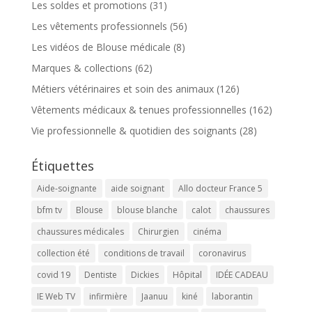
Les soldes et promotions
(31)
Les vêtements professionnels
(56)
Les vidéos de Blouse médicale
(8)
Marques & collections
(62)
Métiers vétérinaires et soin des animaux
(126)
Vêtements médicaux & tenues professionnelles
(162)
Vie professionnelle & quotidien des soignants
(28)
Étiquettes
Aide-soignante
aide soignant
Allo docteur France 5
bfm tv
Blouse
blouse blanche
calot
chaussures
chaussures médicales
Chirurgien
cinéma
collection été
conditions de travail
coronavirus
covid 19
Dentiste
Dickies
Hôpital
IDÉE CADEAU
IE Web TV
infirmière
Jaanuu
kiné
laborantin