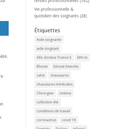
pour
tenues professionnelles
(162)
Vie professionnelle &
quotidien des soignants
(28)
Étiquettes
Aide-soignante
aide soignant
lité.
Allo docteur France 5
bfm tv
Blouse
blouse blanche
calot
chaussures
re
chaussures médicales
Chirurgien
cinéma
collection été
un
conditions de travail
x
coronavirus
covid 19
Dentiste
Dickies
Hôpital