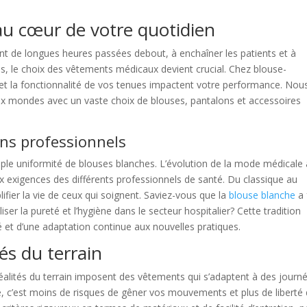
 au cœur de votre quotidien
ent de longues heures passées debout, à enchaîner les patients et à
ns, le choix des vêtements médicaux devient crucial. Chez blouse-
t et la fonctionnalité de vos tenues impactent votre performance. Nou
ux mondes avec un vaste choix de blouses, pantalons et accessoires
ins professionnels
le uniformité de blouses blanches. L’évolution de la mode médicale 
ux exigences des différents professionnels de santé. Du classique au
ier la vie de ceux qui soignent. Saviez-vous que la
blouse blanche
a 
iser la pureté et l’hygiène dans le secteur hospitalier? Cette tradition
 et d’une adaptation continue aux nouvelles pratiques.
és du terrain
 réalités du terrain imposent des vêtements qui s’adaptent à des journ
, c’est moins de risques de gêner vos mouvements et plus de liberté