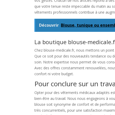
vos gestes. Chacun de nos articles répond à des 
que votre tenue reste impeccable du matin au so
vêtements professionnels contribue à une augme
Découvrir
Blouse, tunique ou ensemb
La boutique blouse-medicale.fr
Chez blouse-medicale.fr, nous mettons un point d
Que ce soit pour des nouveautés tendance ou des
soin. Notre expertise nous permet de vous consei
Avec des offres constamment renouvelées, nous v
confort ni votre budget.
Pour conclure sur un trava
Opter pour des vêtements médicaux adaptés est pl
bien-être au travail. Nous nous engageons à vou
blouse soit synonyme de confort et de performa
très concurrentiels, pour une satisfaction max