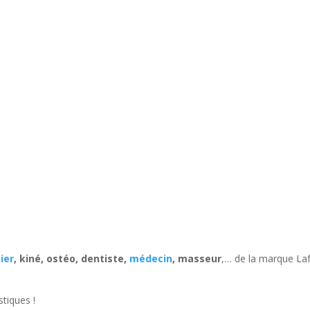
ier
, kiné, ostéo, dentiste,
médecin
, masseur
,… de la marque La
stiques !