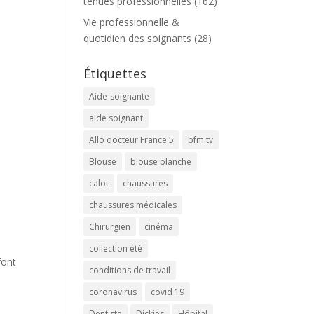
tenues professionnelles
(162)
Vie professionnelle &
quotidien des soignants
(28)
Étiquettes
Aide-soignante
aide soignant
Allo docteur France 5
bfm tv
Blouse
blouse blanche
calot
chaussures
chaussures médicales
Chirurgien
cinéma
collection été
font
conditions de travail
coronavirus
covid 19
Dentiste
Dickies
Hôpital