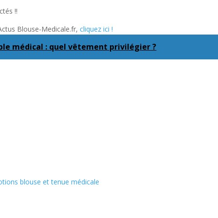
tés !!
 Actus Blouse-Medicale.fr,
cliquez ici !
le médical : quel vêtement privilégier ?
tions blouse et tenue médicale