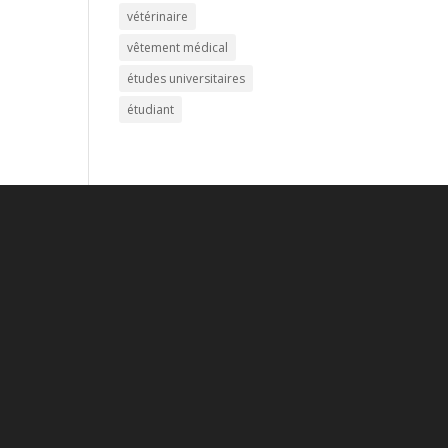
vétérinaire
vêtement médical
études universitaires
étudiant