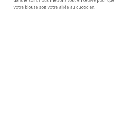
dans le soin, nous mettons tout en œuvre pour que
votre blouse soit votre alliée au quotidien.