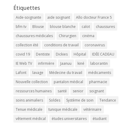
Étiquettes
Aide-soignante
aide soignant
Allo docteur France 5
bfm tv
Blouse
blouse blanche
calot
chaussures
chaussures médicales
Chirurgien
cinéma
collection été
conditions de travail
coronavirus
covid 19
Dentiste
Dickies
Hôpital
IDÉE CADEAU
IE Web TV
infirmière
Jaanuu
kiné
laborantin
Lafont
lavage
Médecine du travail
médicaments
Nouvelle collection
pantalon médical
pharmacie
ressources humaines
santé
senior
soignant
soins animaliers
Soldes
Système de soin
Tendance
Tenue médicale
tunique médicale
vétérinaire
vêtement médical
études universitaires
étudiant