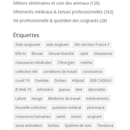
Métiers vétérinaires et soin des animaux
(126)
Vêtements médicaux & tenues professionnelles
(162)
Vie professionnelle & quotidien des soignants
(28)
Étiquettes
Aide-soignante
aide soignant
Allo docteur France 5
bfm tv
Blouse
blouse blanche
calot
chaussures
chaussures médicales
Chirurgien
cinéma
collection été
conditions de travail
coronavirus
covid 19
Dentiste
Dickies
Hôpital
IDÉE CADEAU
IE Web TV
infirmière
Jaanuu
kiné
laborantin
Lafont
lavage
Médecine du travail
médicaments
Nouvelle collection
pantalon médical
pharmacie
ressources humaines
santé
senior
soignant
soins animaliers
Soldes
Système de soin
Tendance