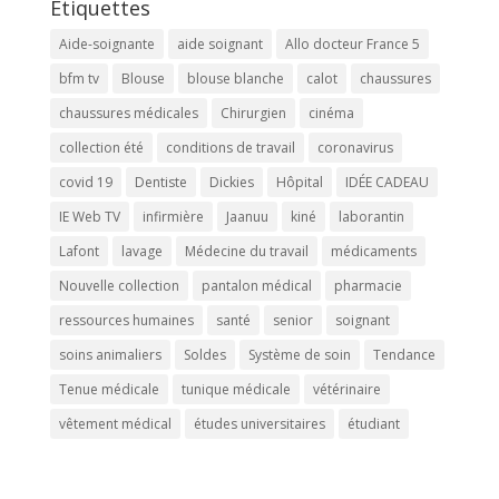
Étiquettes
Aide-soignante
aide soignant
Allo docteur France 5
bfm tv
Blouse
blouse blanche
calot
chaussures
chaussures médicales
Chirurgien
cinéma
collection été
conditions de travail
coronavirus
covid 19
Dentiste
Dickies
Hôpital
IDÉE CADEAU
IE Web TV
infirmière
Jaanuu
kiné
laborantin
Lafont
lavage
Médecine du travail
médicaments
Nouvelle collection
pantalon médical
pharmacie
ressources humaines
santé
senior
soignant
soins animaliers
Soldes
Système de soin
Tendance
Tenue médicale
tunique médicale
vétérinaire
vêtement médical
études universitaires
étudiant