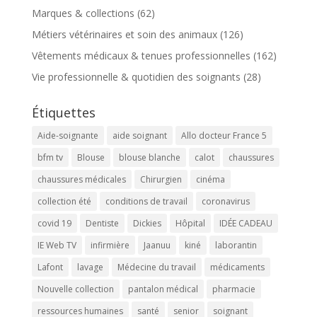
Marques & collections
(62)
Métiers vétérinaires et soin des animaux
(126)
Vêtements médicaux & tenues professionnelles
(162)
Vie professionnelle & quotidien des soignants
(28)
Étiquettes
Aide-soignante
aide soignant
Allo docteur France 5
bfm tv
Blouse
blouse blanche
calot
chaussures
chaussures médicales
Chirurgien
cinéma
collection été
conditions de travail
coronavirus
covid 19
Dentiste
Dickies
Hôpital
IDÉE CADEAU
IE Web TV
infirmière
Jaanuu
kiné
laborantin
Lafont
lavage
Médecine du travail
médicaments
Nouvelle collection
pantalon médical
pharmacie
ressources humaines
santé
senior
soignant