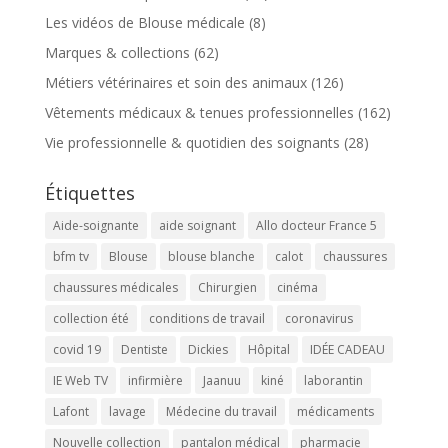
Les vidéos de Blouse médicale
(8)
Marques & collections
(62)
Métiers vétérinaires et soin des animaux
(126)
Vêtements médicaux & tenues professionnelles
(162)
Vie professionnelle & quotidien des soignants
(28)
Étiquettes
Aide-soignante
aide soignant
Allo docteur France 5
bfm tv
Blouse
blouse blanche
calot
chaussures
chaussures médicales
Chirurgien
cinéma
collection été
conditions de travail
coronavirus
covid 19
Dentiste
Dickies
Hôpital
IDÉE CADEAU
IE Web TV
infirmière
Jaanuu
kiné
laborantin
Lafont
lavage
Médecine du travail
médicaments
Nouvelle collection
pantalon médical
pharmacie