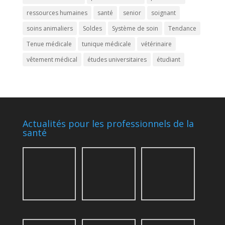
ressources humaines
santé
senior
soignant
soins animaliers
Soldes
Système de soin
Tendance
Tenue médicale
tunique médicale
vétérinaire
vêtement médical
études universitaires
étudiant
Actualités pour les professionnels de la
santé