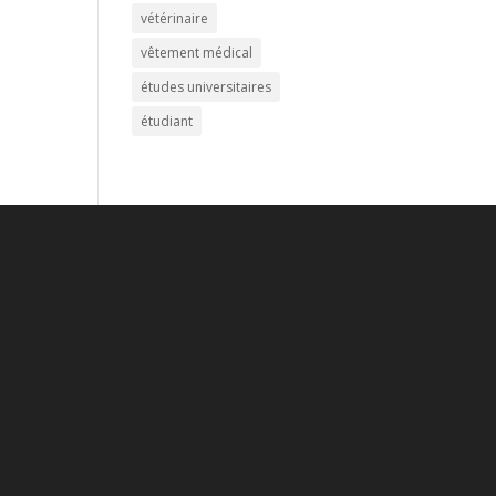
vétérinaire
vêtement médical
études universitaires
étudiant