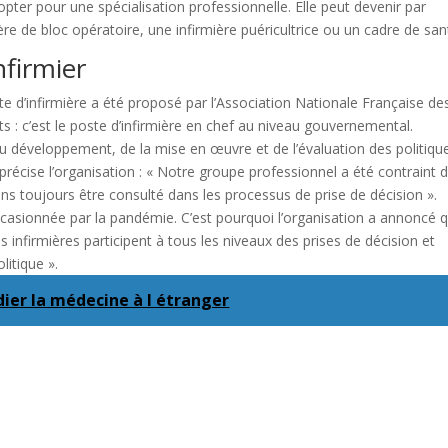
pter pour une spécialisation professionnelle. Elle peut devenir par
re de bloc opératoire, une infirmière puéricultrice ou un cadre de san
nfirmier
te d’infirmière a été proposé par l’Association Nationale Française de
ts : c’est le poste d’infirmière en chef au niveau gouvernemental.
 du développement, de la mise en œuvre et de l’évaluation des politiqu
écise l’organisation : « Notre groupe professionnel a été contraint 
s toujours être consulté dans les processus de prise de décision ».
occasionnée par la pandémie. C’est pourquoi l’organisation a annoncé q
es infirmières participent à tous les niveaux des prises de décision et
litique ».
udier la médecine à l étranger