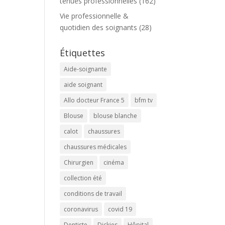
tenues professionnelles
(162)
Vie professionnelle &
quotidien des soignants
(28)
Étiquettes
Aide-soignante
aide soignant
Allo docteur France 5
bfm tv
Blouse
blouse blanche
calot
chaussures
chaussures médicales
Chirurgien
cinéma
collection été
conditions de travail
coronavirus
covid 19
Dentiste
Dickies
Hôpital