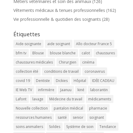
Métiers vétérinaires et soin des animaux
(126)
Vêtements médicaux & tenues professionnelles
(162)
Vie professionnelle & quotidien des soignants
(28)
Étiquettes
Aide-soignante
aide soignant
Allo docteur France 5
bfm tv
Blouse
blouse blanche
calot
chaussures
chaussures médicales
Chirurgien
cinéma
collection été
conditions de travail
coronavirus
covid 19
Dentiste
Dickies
Hôpital
IDÉE CADEAU
IE Web TV
infirmière
Jaanuu
kiné
laborantin
Lafont
lavage
Médecine du travail
médicaments
Nouvelle collection
pantalon médical
pharmacie
ressources humaines
santé
senior
soignant
soins animaliers
Soldes
Système de soin
Tendance