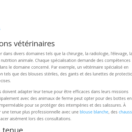
s
ions vétérinaires
er dans divers domaines tels que la chirurgie, la radiologie, l’élevage, l
a nutrition animale. Chaque spécialisation demande des compétences
ans le domaine concerné. Par exemple, un vétérinaire spécialisé en
n tels que des blouses stériles, des gants et des lunettes de protecti
cises.
res doivent adapter leur tenue pour être efficaces dans leurs missions
rincipalement avec des animaux de ferme peut opter pour des bottes en
mperméable pour se protéger des intempéries et des salissures. À
gier une tenue plus professionnelle avec une
blouse blanche
, des
chauss
acer aisément lors des consultations.
e tenue