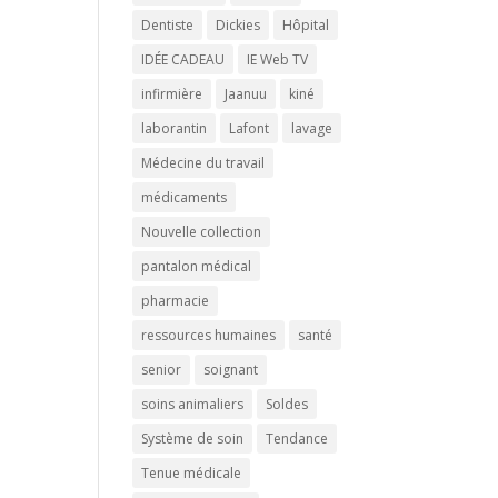
Dentiste
Dickies
Hôpital
IDÉE CADEAU
IE Web TV
infirmière
Jaanuu
kiné
laborantin
Lafont
lavage
Médecine du travail
médicaments
Nouvelle collection
pantalon médical
pharmacie
ressources humaines
santé
senior
soignant
soins animaliers
Soldes
Système de soin
Tendance
Tenue médicale