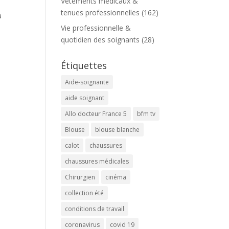
Vêtements médicaux &
tenues professionnelles
(162)
à
Vie professionnelle &
quotidien des soignants
(28)
Étiquettes
Aide-soignante
aide soignant
Allo docteur France 5
bfm tv
Blouse
blouse blanche
calot
chaussures
chaussures médicales
Chirurgien
cinéma
collection été
conditions de travail
coronavirus
covid 19