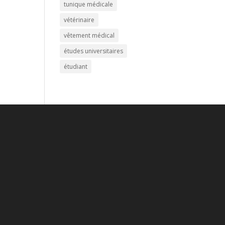
tunique médicale
vétérinaire
vêtement médical
études universitaires
étudiant